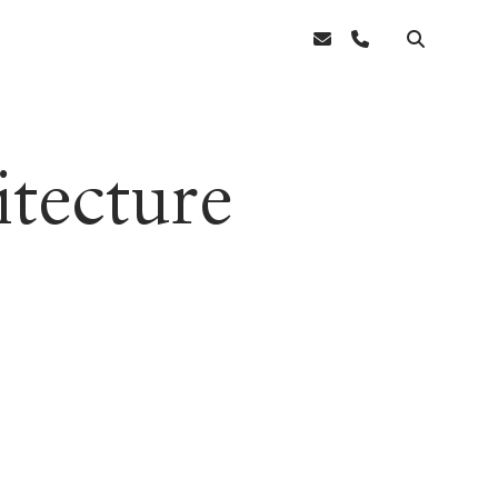
email
phone
itecture