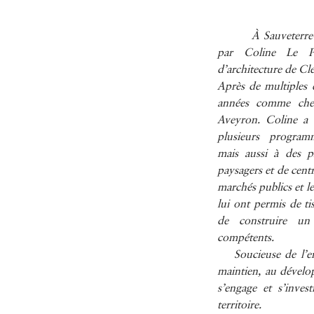
À Sauveterre-de-
par Coline Le Po
d’architecture de C
Après de multiples e
années comme chef
Aveyron. Coline a c
plusieurs program
mais aussi à des 
paysagers et de cent
marchés publics et l
lui ont permis de ti
de construire un 
compétents.
Soucieuse de l’env
maintien, au dévelop
s’engage et s’inves
territoire.