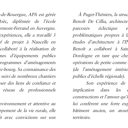
À Puget-Théniers, la struct
Rouergue, APA est gérée
Benoît De Cillia, architec
ëc, diplômée de l’école
parcours éclectique 
lermont-Ferrand en Auvergne.
problématiques propres à la
xpériences, elle a travaillé 3
études d’architecture à l’
 de projet à Naucelle en
Benoît a collaboré à Sai
ollaboré à la réalisation de
Dordogne en tant que chef
mes d’équipements publics
opérations de petite comme
programmes d’aménagements
(de l’aménagement intéri
re-bourg. Sa connaissance des
publics d’échelle régionale).
e suivi de nombreux chantiers
Son expérience de la 
sser des liens de confiance et
implication dans les d
réseau de professionnels
constructions et l’amour qu’
lui confèrent une forte ex
ironnement et attentive au
bâtiment ancien, un atout
pement de la vie rurale, elle
territoire.
tit avec convictions sur son