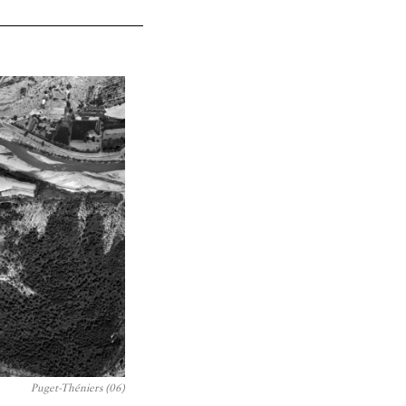
Puget-Théniers (06)