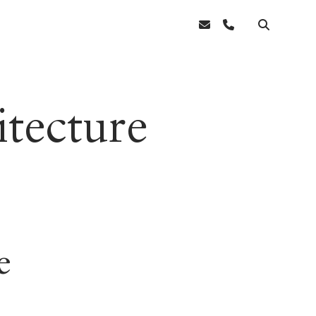
itecture
e